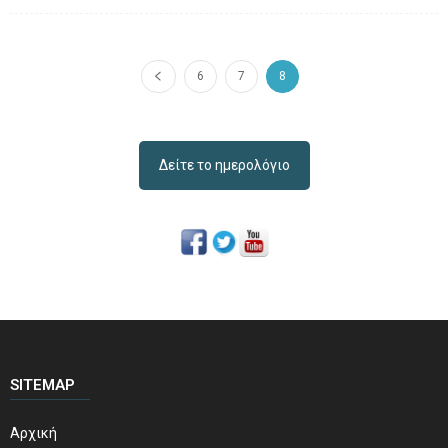
6
7
8
Δείτε το ημερολόγιο
SITEMAP
Αρχική