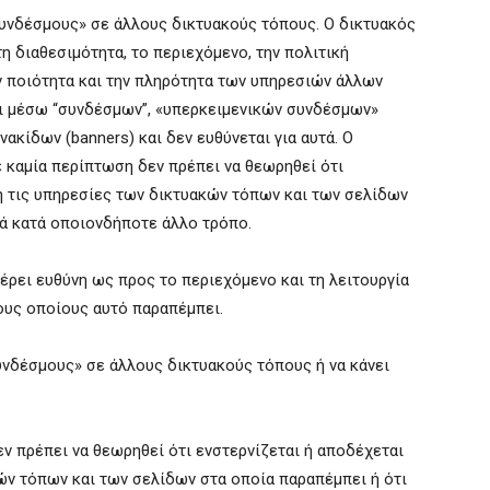
συνδέσμους» σε άλλους δικτυακούς τόπους. O δικτυακός
η διαθεσιμότητα, το περιεχόμενο, την πολιτική
 ποιότητα και την πληρότητα των υπηρεσιών άλλων
ι μέσω “συνδέσμων”, «υπερκειμενικών συνδέσμων»
νακίδων (banners) και δεν ευθύνεται για αυτά. O
 καμία περίπτωση δεν πρέπει να θεωρηθεί ότι
ή τις υπηρεσίες των δικτυακών τόπων και των σελίδων
τά κατά οποιονδήποτε άλλο τρόπο.
έρει ευθύνη ως προς το περιεχόμενο και τη λειτουργία
ους οποίους αυτό παραπέμπει.
υνδέσμους» σε άλλους δικτυακούς τόπους ή να κάνει
ν πρέπει να θεωρηθεί ότι ενστερνίζεται ή αποδέχεται
ών τόπων και των σελίδων στα οποία παραπέμπει ή ότι