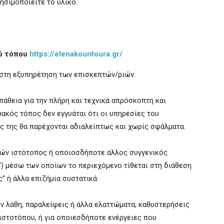
ησιμοποιείτε το υλικό.
ού τόπου
https://elenakountoura.gr/
ιστη εξυπηρέτηση των επισκεπτών/ριών.
άθεια για την πλήρη και τεχνικά απρόσκοπτη και
υακός τόπος δεν εγγυάται ότι οι υπηρεσίες του
ς της θα παρέχονται αδιαλείπτως και χωρίς σφάλματα.
αρών ιστότοπος ή οποιοσδήποτε άλλος συγγενικός
s”) μέσω των οποίων το περιεχόμενο τίθεται στη διάθεση
” ή άλλα επιζήμια συστατικά.
όν λάθη, παραλείψεις ή άλλα ελαττώματα, καθυστερήσεις
ιστοτόπου, ή για οποιεσδήποτε ενέργειες που