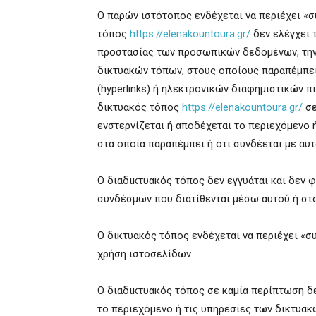
Ο παρών ιστότοπος ενδέχεται να περιέχει «
τόπος
https://elenakountoura.gr/
δεν ελέγχει τ
προστασίας των προσωπικών δεδομένων, την
δικτυακών τόπων, στους οποίους παραπέμπε
(hyperlinks) ή ηλεκτρονικών διαφημιστικών πι
δικτυακός τόπος
https://elenakountoura.gr/
σε
ενστερνίζεται ή αποδέχεται το περιεχόμενο 
στα οποία παραπέμπει ή ότι συνδέεται με αυ
Ο διαδικτυακός τόπος δεν εγγυάται και δεν φ
συνδέσμων που διατίθενται μέσω αυτού ή στ
Ο δικτυακός τόπος ενδέχεται να περιέχει «σ
χρήση ιστοσελίδων.
Ο διαδικτυακός τόπος σε καμία περίπτωση δε
το περιεχόμενο ή τις υπηρεσίες των δικτυακ