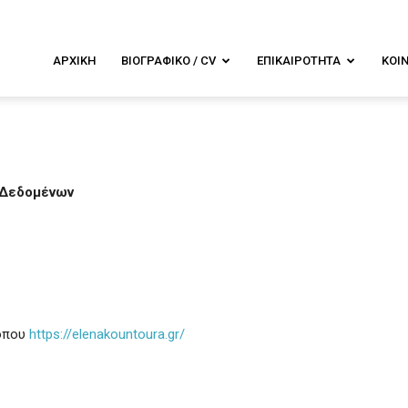
λενα
ΑΡΧΙΚΉ
ΒΙΟΓΡΑΦΙΚΌ / CV
ΕΠΙΚΑΙΡΌΤΗΤΑ
ΚΟΙ
ουντουρά
 Δεδομένων
τόπου
https://elenakountoura.gr/