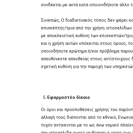
συνδέεται με αυτά κατά οποιονδήποτε άλλο 
Συνεπώς, Ο διαδικτυακός τόπος δεν φέρει κα
επισκέπτης/τρια από την χρήση ιστοσελίδων
με αποκλειστική ευθύνη των επισκεπτών/τρι
και η χρήση αυτών υπόκειται στους όρους, τ
οποιοδήποτε ερώτημα ή/και πρόβλημα παρουσ
απευθύνεστε απευθείας στους αντίστοιχους δ
σχετική ευθύνη για την παροχή των υπηρεσιώ
Εφαρμοστέο δίκαιο
Οι όροι και προϋποθέσεις χρήσης του παρόν
αλλαγή τους διέπονται από το εθνικό, Ενωσια
τυχόν αντίκεινται με το ως άνω νομικό πλαίσ
την ιστοσελίδα χωρίς να θίγεται η ισχύς των