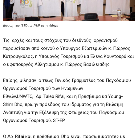
ίδρυση του ISTO for P&P στην Αθήνα
Τις αρχές και τους στόχους του διεθνούς οργανισμού
παρουσίασαν από κοινού ο Υπουργός Εξωτερικών κ. Γιώργος
Κατρούγκαλος, η Υπουργός Τουρισμού κα Έλενα Κουντουρά και
ο υφυπουργός Αθλητισμού κ. Γιώργος Βασιλειάδης.
Επίσης, μίλησαν ο τέως Γενικός Γραμματέας του Παγκόσμιου
Οργανισμού Τουρισμού των Ηνωμένων
Εθνών,UNWTO, Δρ. Taleb Rifai, και η Πρέσβειρα κα Young-
Shim Dho, πρώην πρόεδρος του Ιδρύματος για τη Βιώσιμη
Ανάπτυξη για την Εξάλειψη της Φτώχειας του Παγκόσμιου
Οργανισμού Τουρισμού, ST-EP.
Ο Δρ. Rifai και η πρέσβειρα Dho είναι προσωπικότητες με