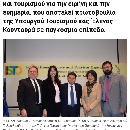
και τουρισμού για την ειρήνη και την
ευημερία, που αποτελεί πρωτοβουλία
της Υπουργού Τουρισμού κας Έλενας
Κουντουρά σε παγκόσμιο επίπεδο.
ο Υπ. Εξωτερικών Γ. Κατρούγκαλος, η Υπ. Τουρισμού Έ. Κουντουρά, ο υφυπ.Αθλητισμού
Γ. Βασιλειάδης, ο τέως Γ. Γ. του Παγκόσμιου Οργανισμού Τουρισμού των Ηνωμένων