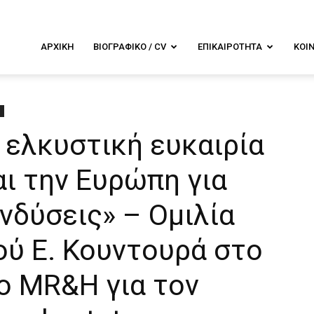
λενα
ΑΡΧΙΚΉ
ΒΙΟΓΡΑΦΙΚΌ / CV
ΕΠΙΚΑΙΡΌΤΗΤΑ
ΚΟΙ
ουντουρά
ο ελκυστική ευκαιρία
ι την Ευρώπη για
νδύσεις» – Ομιλία
ού Ε. Κουντουρά στο
ο MR&H για τον