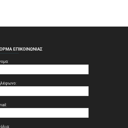
ΌΡΜΑ ΕΠΙΚΟΙΝΩΝΊΑΣ
νομα:
ηλέφωνο:
ail:
όλια: