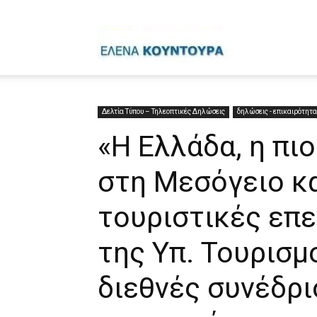
Έ
Κ
Δελτία Τύπου – Τηλεοπτικές Δηλώσεις
δηλώσεις - επικαιρότητα
«Η Ελλάδα, η πι
στη Μεσόγειο κα
τουριστικές επε
της Υπ. Τουρισμ
διεθνές συνέδρι