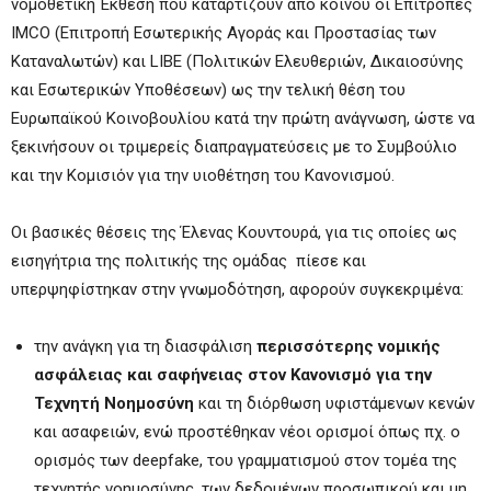
νομοθετική Έκθεση που καταρτίζουν από κοινού οι Επιτροπές
IMCO (Επιτροπή Εσωτερικής Αγοράς και Προστασίας των
Καταναλωτών) και LIBE (Πολιτικών Ελευθεριών, Δικαιοσύνης
και Εσωτερικών Υποθέσεων) ως την τελική θέση του
Ευρωπαϊκού Κοινοβουλίου κατά την πρώτη ανάγνωση, ώστε να
ξεκινήσουν οι τριμερείς διαπραγματεύσεις με το Συμβούλιο
και την Κομισιόν για την υιοθέτηση του Κανονισμού.
Οι βασικές θέσεις της Έλενας Κουντουρά, για τις οποίες ως
εισηγήτρια της πολιτικής της ομάδας πίεσε και
υπερψηφίστηκαν στην γνωμοδότηση, αφορούν συγκεκριμένα:
την ανάγκη για τη διασφάλιση
περισσότερης νομικής
ασφάλειας και σαφήνειας στον Κανονισμό για την
Τεχνητή Νοημοσύνη
και τη διόρθωση υφιστάμενων κενών
και ασαφειών, ενώ προστέθηκαν νέοι ορισμοί όπως πχ. ο
ορισμός των deepfake, του γραμματισμού στον τομέα της
τεχνητής νοημοσύνης, των δεδομένων προσωπικού και μη