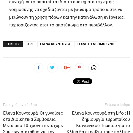
συνοχή, αυτό απαιτεί τα ίδια τα συστήματα τεχνητής
νοημοσύνης να σχεδιάζονται με βιώσιμο τρόπο ώστε να
μειώνουν τη χρήση πόρων και την κατανάλωση ενέργειας,
περιορίζοντας έτσι το αποτύπωμα στο περιβάλλον.
ΕΤΙΚΕΤΕΣ
ITRE
ΕΛΕΝΑ ΚΟΥΝΤΟΥΡΑ
ΤΕΧΝΗΤΗ ΝΟΗΜΟΣΥΝΗ
Προηγούμενο άρθρο
Επόμενο άρθρο
Έλενα Κουντουρά: Οι γυναίκες
Ελενα Κουντουρά στη Lifo : Η
στα Διοικητικά Συμβούλια.
δημιουργία ευρωπαϊκού
Μετά από 10 χρόνια πετύχαμε
Κοινωνικού Ταμείου για το
Συμφωνία-σταθμό για την
Κλίμα θα στηρίξει τους πολίτες