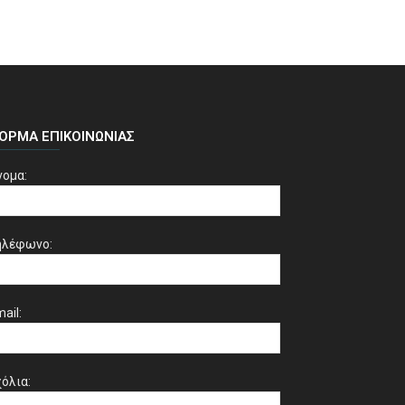
ΌΡΜΑ ΕΠΙΚΟΙΝΩΝΊΑΣ
νομα:
ηλέφωνο:
ail:
όλια: