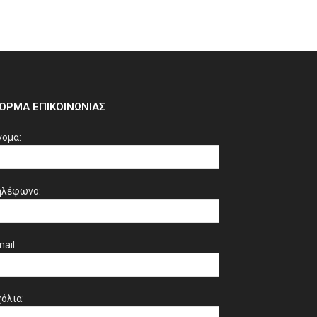
ΌΡΜΑ ΕΠΙΚΟΙΝΩΝΊΑΣ
νομα:
ηλέφωνο:
ail:
όλια: