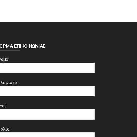
ΌΡΜΑ ΕΠΙΚΟΙΝΩΝΊΑΣ
νομα:
ηλέφωνο:
ail:
όλια: