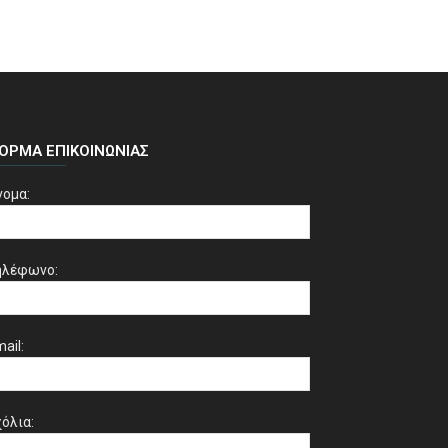
ΌΡΜΑ ΕΠΙΚΟΙΝΩΝΊΑΣ
νομα:
ηλέφωνο:
ail:
όλια: