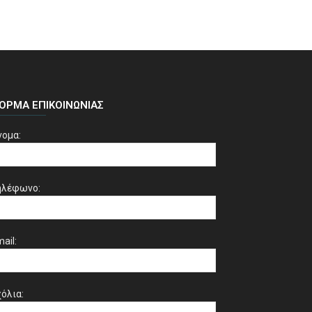
ΌΡΜΑ ΕΠΙΚΟΙΝΩΝΊΑΣ
νομα:
ηλέφωνο:
ail:
όλια: