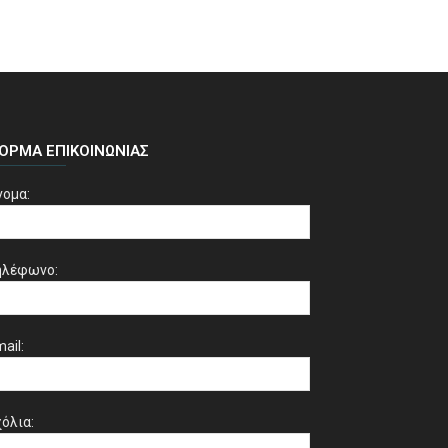
ΌΡΜΑ ΕΠΙΚΟΙΝΩΝΊΑΣ
νομα:
ηλέφωνο:
ail:
όλια: