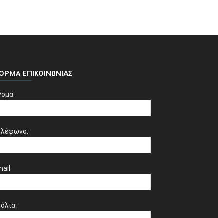
ΌΡΜΑ ΕΠΙΚΟΙΝΩΝΊΑΣ
νομα:
ηλέφωνο:
ail:
όλια: