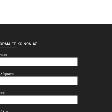
ΌΡΜΑ ΕΠΙΚΟΙΝΩΝΊΑΣ
νομα:
ηλέφωνο:
ail:
όλια: