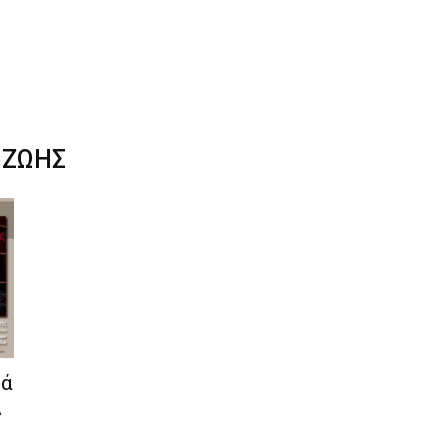
 ΖΩΗΣ
ρά
Α