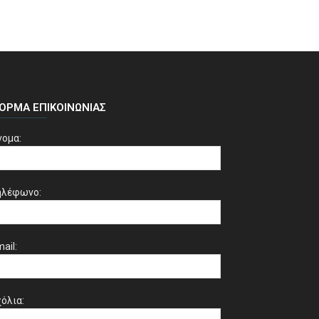
ΌΡΜΑ ΕΠΙΚΟΙΝΩΝΊΑΣ
νομα:
ηλέφωνο:
ail:
όλια: