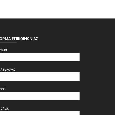
ΌΡΜΑ ΕΠΙΚΟΙΝΩΝΊΑΣ
νομα:
ηλέφωνο:
ail:
όλια: