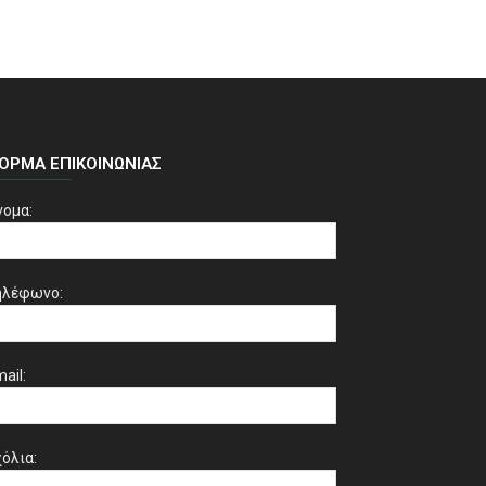
ΌΡΜΑ ΕΠΙΚΟΙΝΩΝΊΑΣ
νομα:
ηλέφωνο:
ail:
όλια: