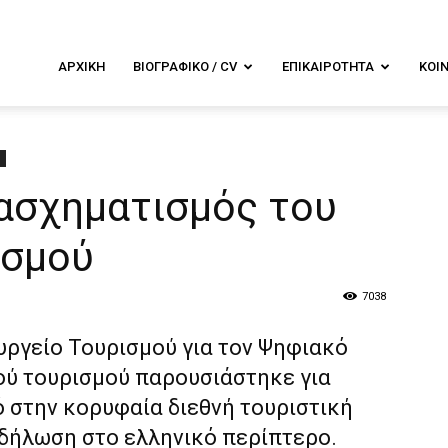
λενα
ΑΡΧΙΚΉ
ΒΙΟΓΡΑΦΙΚΌ / CV
ΕΠΙΚΑΙΡΌΤΗΤΑ
ΚΟΙ
ουντουρά
ασχηματισμός του
ισμού
7038
υργείο Τουρισμού για τον Ψηφιακό
ύ τουρισμού παρουσιάστηκε για
 στην κορυφαία διεθνή τουριστική
εκδήλωση στο ελληνικό περίπτερο.