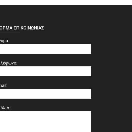
ΌΡΜΑ ΕΠΙΚΟΙΝΩΝΊΑΣ
νομα:
ηλέφωνο:
ail:
όλια: