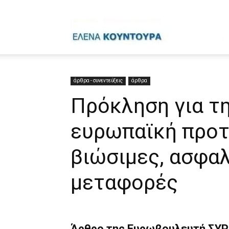
Έ
Κ
άρθρα - συνεντεύξεις
άρθρα
Πρόκληση για τη
ευρωπαϊκή προτ
βιώσιμες, ασφαλ
μεταφορές
Άρθρο της Ευρωβουλευτή ΣΥΡ