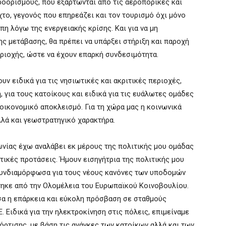
οορισμούς, που εξαρτώνται από τις αεροπορικές και
το, γεγονός που επηρεάζει και τον τουρισμό όχι μόνο
η λόγω της ενεργειακής κρίσης. Και για να μη
ης μετάβασης, θα πρέπει να υπάρξει στήριξη και παροχή
εριοχής, ώστε να έχουν επαρκή συνδεσιμότητα.
υν ειδικά για τις νησιωτικές και ακριτικές περιοχές,
, για τους κατοίκους και ειδικά για τις ευάλωτες ομάδες
οικονομικό αποκλεισμό. Για τη χώρα μας η κοινωνικά
λλά και γεωστρατηγικό χαρακτήρα.
νίας έχω αναλάβει εκ μέρους της πολιτικής μου ομάδας
τικές προτάσεις. Ήμουν εισηγήτρια της πολιτικής μου
συνδιαμόρφωσα για τους νέους κανόνες των υποδομών
ηκε από την Ολομέλεια του Ευρωπαϊκού Κοινοβουλίου.
σα η επάρκεια και εύκολη πρόσβαση σε σταθμούς
 Ειδικά για την ηλεκτροκίνηση στις πόλεις, επιμείναμε
ρτισης, με βάση τις ανάγκες των κατοίκων αλλά και των