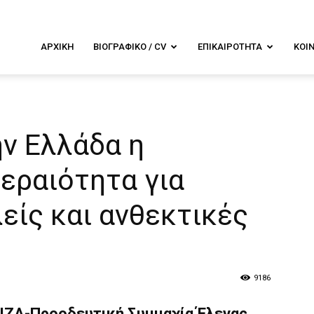
λενα
ΑΡΧΙΚΉ
ΒΙΟΓΡΑΦΙΚΌ / CV
ΕΠΙΚΑΙΡΌΤΗΤΑ
ΚΟΙ
ουντουρά
ν Ελλάδα η
εραιότητα για
είς και ανθεκτικές
9186
ΙΖΑ-Προοδευτική Συμμαχία Έλενας