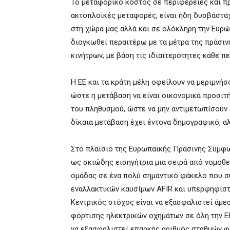
Το μεταφορικό κόστος σε περιφέρειες και πρ
ακτοπλοϊκές μεταφορές, είναι ήδη δυσβάσταχ
στη χώρα μας αλλά και σε ολόκληρη την Ευρώπ
διογκωθεί περαιτέρω με τα μέτρα της πράσιν
κινήτρων, με βάση τις ιδιαιτερότητες κάθε π
Η ΕΕ και τα κράτη μέλη οφείλουν να μεριμνήσο
ώστε η μετάβαση να είναι οικονομικά προσιτή
του πληθυσμού, ώστε να μην αντιμετωπίσουν 
δίκαια μετάβαση έχει έντονα δημογραφικό, α
Στο πλαίσιο της Ευρωπαϊκής Πράσινης Συμφω
ως σκιώδης εισηγήτρια μια σειρά από νομοθε
ομάδας σε ένα πολύ σημαντικό φάκελο που 
εναλλακτικών καυσίμων AFIR και υπερψηφίστ
Κεντρικός στόχος είναι να εξασφαλιστεί άμε
φόρτισης ηλεκτρικών οχημάτων σε όλη την ΕΕ.
να εξασφαλιστεί επαρκής αριθμός σταθμών φό