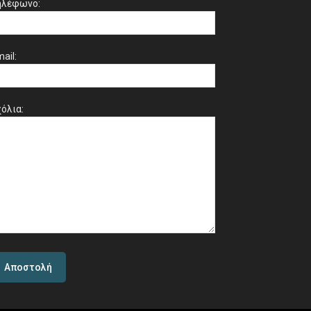
ηλέφωνο:
ail:
όλια: