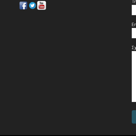
Τ
Em
Σχ