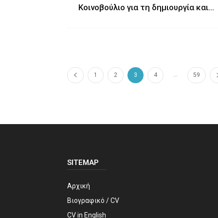
Κοινοβούλιο για τη δημιουργία και...
...
1
2
3
4
59
SITEMAP
Αρχική
Βιογραφικό / CV
CV in English