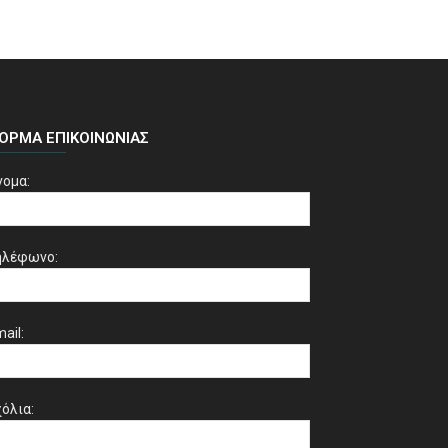
ΌΡΜΑ ΕΠΙΚΟΙΝΩΝΊΑΣ
νομα:
ηλέφωνο:
ail:
όλια: