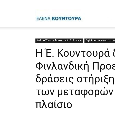
Έ
Κ
Δελτία Τύπου – Τηλεοπτικές Δηλώσεις
δηλώσεις - επικαιρότητα
Η Έ. Κουντουρά 
Φινλανδική Προ
δράσεις στήριξη
των μεταφορών
πλαίσιο