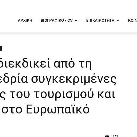
λενα
ΑΡΧΙΚΉ
ΒΙΟΓΡΑΦΙΚΌ / CV
ΕΠΙΚΑΙΡΌΤΗΤΑ
ΚΟΙ
ουντουρά
διεκδικεί από τη
εδρία συγκεκριμένες
ς του τουρισμού και
 στο Ευρωπαϊκό
4647