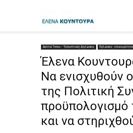
Έ
Κ
Δελτία Τύπου – Τηλεοπτικές Δηλώσεις
δηλώσεις - επικαιρότητα
Έλενα Κουντουρ
Να ενισχυθούν 
της Πολιτική Συ
προϋπολογισμό 
και να στηριχθο