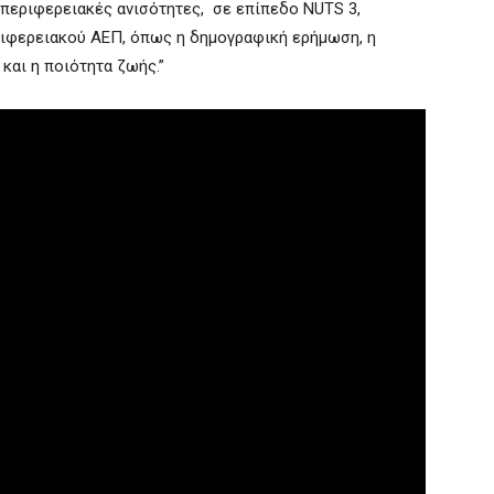
οπεριφερειακές ανισότητες, σε επίπεδο NUTS 3,
ριφερειακού ΑΕΠ, όπως η δημογραφική ερήμωση, η
και η ποιότητα ζωής.”