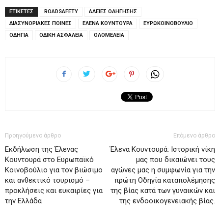
ΕΤΙΚΕΤΕΣ
ROADSAFETY
ΑΔΕΙΕΣ ΟΔΗΓΗΣΗΣ
ΔΙΑΣΥΝΟΡΙΑΚΕΣ ΠΟΙΝΕΣ
ΕΛΕΝΑ ΚΟΥΝΤΟΥΡΑ
ΕΥΡΩΚΟΙΝΟΒΟΥΛΙΟ
ΟΔΗΓΙΑ
ΟΔΙΚΗ ΑΣΦΑΛΕΙΑ
ΟΛΟΜΕΛΕΙΑ
Προηγούμενο άρθρο
Επόμενο άρθρο
Εκδήλωση της Έλενας
Έλενα Κουντουρά: Ιστορική νίκη
Κουντουρά στο Ευρωπαϊκό
μας που δικαιώνει τους
Κοινοβούλιο για τον βιώσιμο
αγώνες μας η συμφωνία για την
και ανθεκτικό τουρισμό –
πρώτη Οδηγία καταπολέμησης
προκλήσεις και ευκαιρίες για
της βίας κατά των γυναικών και
την Ελλάδα
της ενδοοικογενειακής βίας.