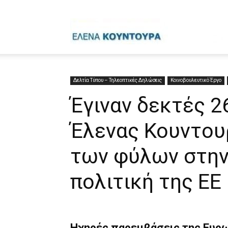
Έ
Κ
Δελτία Τύπου – Τηλεοπτικές Δηλώσεις
Κοινοβουλευτικό Έργο
Έγιναν δεκτές 2
Έλενας Κουντουρ
των φύλων στην
πολιτική της ΕΕ
Ηχηρές παρεμβάσεις της Ευρω