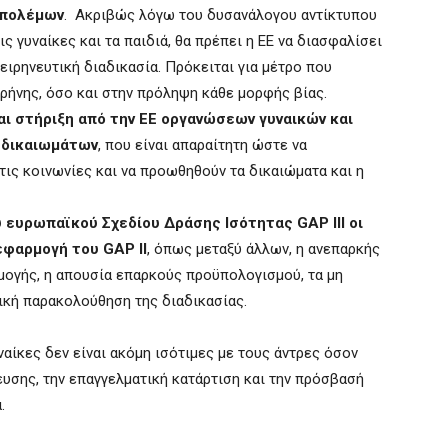
 πολέμων
. Ακριβώς λόγω του δυσανάλογου αντίκτυπου
ς γυναίκες και τα παιδιά, θα πρέπει η ΕΕ να διασφαλίσει
 ειρηνευτική διαδικασία. Πρόκειται για μέτρο που
ρήνης, όσο και στην πρόληψη κάθε μορφής βίας.
ι στήριξη από την ΕΕ οργανώσεων γυναικών και
 δικαιωμάτων
, που είναι απαραίτητη ώστε να
ις κοινωνίες και να προωθηθούν τα δικαιώματα και η
υ ευρωπαϊκού Σχεδίου Δράσης Ισότητας
GAP
IIΙ οι
 εφαρμογή του
GAP
II
, όπως μεταξύ άλλων, η ανεπαρκής
μογής, η απουσία επαρκούς προϋπολογισμού, τα μη
ική παρακολούθηση της διαδικασίας.
αίκες δεν είναι ακόμη ισότιμες με τους άντρες όσον
ευσης, την επαγγελματική κατάρτιση και την πρόσβασή
.