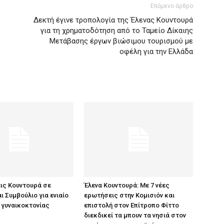
Επόμενο άρθρο
Δεκτή έγινε τροπολογία της Έλενας Κουντουρά
για τη χρηματοδότηση από το Ταμείο Δίκαιης
Μετάβασης έργων βιώσιμου τουρισμού με
οφέλη για την Ελλάδα
ις Κουντουρά σε
Έλενα Κουντουρά: Με 7 νέες
ι Συμβούλιο για ενιαίο
ερωτήσεις στην Κομισιόν και
 γυναικοκτονίας
επιστολή στον Επίτροπο Φίττο
διεκδικεί τα μπουν τα νησιά στον