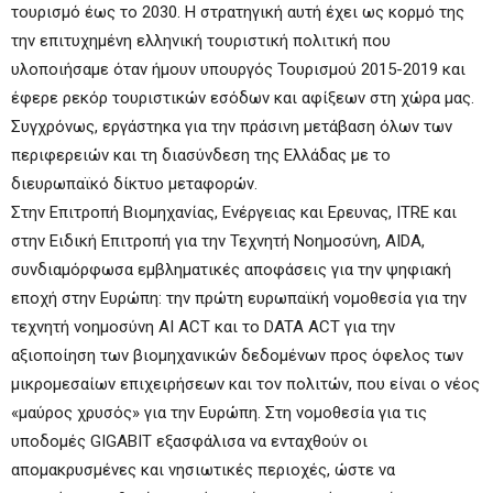
τουρισμό έως το 2030. Η στρατηγική αυτή έχει ως κορμό της
την επιτυχημένη ελληνική τουριστική πολιτική που
υλοποιήσαμε όταν ήμουν υπουργός Τουρισμού 2015-2019 και
έφερε ρεκόρ τουριστικών εσόδων και αφίξεων στη χώρα μας.
Συγχρόνως, εργάστηκα για την πράσινη μετάβαση όλων των
περιφερειών και τη διασύνδεση της Ελλάδας με το
διευρωπαϊκό δίκτυο μεταφορών.
Στην Επιτροπή Βιομηχανίας, Ενέργειας και Ερευνας, ITRE και
στην Ειδική Επιτροπή για την Τεχνητή Νοημοσύνη, AIDA,
συνδιαμόρφωσα εμβληματικές αποφάσεις για την ψηφιακή
εποχή στην Ευρώπη: την πρώτη ευρωπαϊκή νομοθεσία για την
τεχνητή νοημοσύνη ΑΙ ΑCT και το DATA ACT για την
αξιοποίηση των βιομηχανικών δεδομένων προς όφελος των
μικρομεσαίων επιχειρήσεων και τον πολιτών, που είναι ο νέος
«μαύρος χρυσός» για την Ευρώπη. Στη νομοθεσία για τις
υποδομές GIGABIT εξασφάλισα να ενταχθούν οι
απομακρυσμένες και νησιωτικές περιοχές, ώστε να