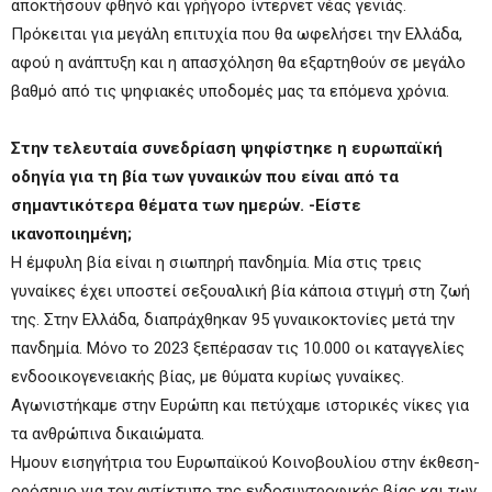
αποκτήσουν φθηνό και γρήγορο ίντερνετ νέας γενιάς.
Πρόκειται για μεγάλη επιτυχία που θα ωφελήσει την Ελλάδα,
αφού η ανάπτυξη και η απασχόληση θα εξαρτηθούν σε μεγάλο
βαθμό από τις ψηφιακές υποδομές μας τα επόμενα χρόνια.
Στην τελευταία συνεδρίαση ψηφίστηκε η ευρωπαϊκή
οδηγία για τη βία των γυναικών που είναι από τα
σημαντικότερα θέματα των ημερών. -Είστε
ικανοποιημένη;
Η έμφυλη βία είναι η σιωπηρή πανδημία. Μία στις τρεις
γυναίκες έχει υποστεί σεξουαλική βία κάποια στιγμή στη ζωή
της. Στην Ελλάδα, διαπράχθηκαν 95 γυναικοκτονίες μετά την
πανδημία. Μόνο το 2023 ξεπέρασαν τις 10.000 οι καταγγελίες
ενδοοικογενειακής βίας, με θύματα κυρίως γυναίκες.
Αγωνιστήκαμε στην Ευρώπη και πετύχαμε ιστορικές νίκες για
τα ανθρώπινα δικαιώματα.
Ημουν εισηγήτρια του Ευρωπαϊκού Κοινοβουλίου στην έκθεση-
ορόσημο για τον αντίκτυπο της ενδοσυντροφικής βίας και των