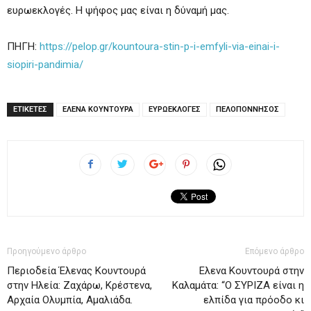
ευρωεκλογές. Η ψήφος μας είναι η δύναμή μας.
ΠΗΓΗ:
https://pelop.gr/kountoura-stin-p-i-emfyli-via-einai-i-
siopiri-pandimia/
ΕΤΙΚΕΤΕΣ
ΕΛΕΝΑ ΚΟΥΝΤΟΥΡΑ
ΕΥΡΩΕΚΛΟΓΕΣ
ΠΕΛΟΠΟΝΝΗΣΟΣ
Προηγούμενο άρθρο
Επόμενο άρθρο
Περιοδεία Έλενας Κουντουρά
Ελενα Κουντουρά στην
στην Ηλεία: Ζαχάρω, Κρέστενα,
Καλαμάτα: “Ο ΣΥΡΙΖΑ είναι η
Aρχαία Ολυμπία, Αμαλιάδα.
ελπίδα για πρόοδο κι