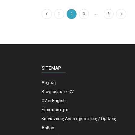
...
1
2
3
8
SITEMAP
Αρχική
Βιογραφικό / CV
CV in English
Επικαιρότητα
Κοινωνικές Δραστηριότητες / Ομιλίες
Άρθρα