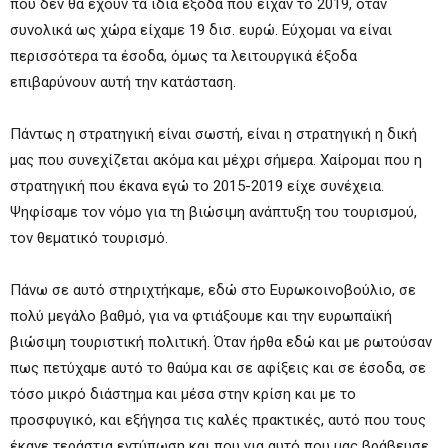
που δεν θα έχουν τα ίδια έξοδα που είχαν το 2019, όταν
συνολικά ως χώρα είχαμε 19 δισ. ευρώ. Εύχομαι να είναι
περισσότερα τα έσοδα, όμως τα λειτουργικά έξοδα
επιβαρύνουν αυτή την κατάσταση.
Πάντως η στρατηγική είναι σωστή, είναι η στρατηγική η δική
μας που συνεχίζεται ακόμα και μέχρι σήμερα. Χαίρομαι που η
στρατηγική που έκανα εγώ το 2015-2019 είχε συνέχεια.
Ψηφίσαμε τον νόμο για τη βιώσιμη ανάπτυξη του τουρισμού,
τον θεματικό τουρισμό.
Πάνω σε αυτό στηριχτήκαμε, εδώ στο Ευρωκοινοβούλιο, σε
πολύ μεγάλο βαθμό, για να φτιάξουμε και την ευρωπαϊκή
βιώσιμη τουριστική πολιτική. Όταν ήρθα εδώ και με ρωτούσαν
πως πετύχαμε αυτό το θαύμα και σε αφίξεις και σε έσοδα, σε
τόσο μικρό διάστημα και μέσα στην κρίση και με το
προσφυγικό, και εξήγησα τις καλές πρακτικές, αυτό που τους
έκανε τεράστια εντύπωση και που για αυτό που μας βράβευσε