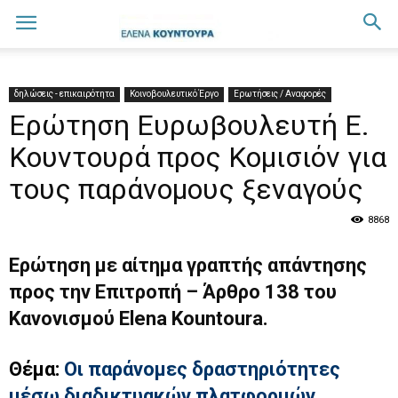
δηλώσεις - επικαιρότητα
Κοινοβουλευτικό Έργο
Ερωτήσεις / Αναφορές
Ερώτηση Ευρωβουλευτή Ε.
Κουντουρά προς Κομισιόν για
τους παράνομους ξεναγούς
8868
Ερώτηση με αίτημα γραπτής απάντησης
προς την Επιτροπή – Άρθρο 138 του
Κανονισμού Elena Kountoura.
Θέμα:
Οι παράνομες δραστηριότητες
μέσω διαδικτυακών πλατφορμών