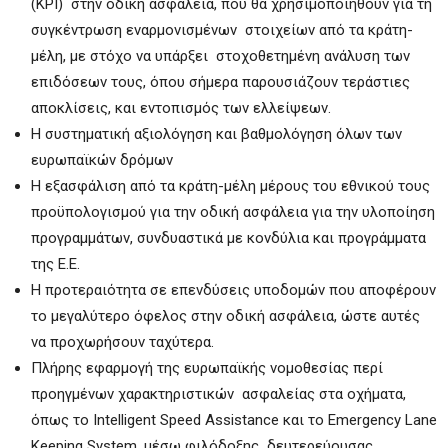
(KPI) στην οδική ασφάλεια, που θα χρησιμοποιηθούν για τη
συγκέντρωση εναρμονισμένων στοιχείων από τα κράτη-
μέλη, με στόχο να υπάρξει στοχοθετημένη ανάλυση των
επιδόσεων τους, όπου σήμερα παρουσιάζουν τεράστιες
αποκλίσεις, και εντοπισμός των ελλείψεων.
Η συστηματική αξιολόγηση και βαθμολόγηση όλων των
ευρωπαϊκών δρόμων
Η εξασφάλιση από τα κράτη-μέλη μέρους του εθνικού τους
προϋπολογισμού για την οδική ασφάλεια για την υλοποίηση
προγραμμάτων, συνδυαστικά με κονδύλια και προγράμματα
της Ε.Ε.
Η προτεραιότητα σε επενδύσεις υποδομών που αποφέρουν
το μεγαλύτερο όφελος στην οδική ασφάλεια, ώστε αυτές
να προχωρήσουν ταχύτερα.
Πλήρης εφαρμογή της ευρωπαϊκής νομοθεσίας περί
προηγμένων χαρακτηριστικών ασφαλείας στα οχήματα,
όπως το Intelligent Speed Assistance και το Emergency Lane
Keeping System, μέσω φιλόδοξης δευτερεύουσας